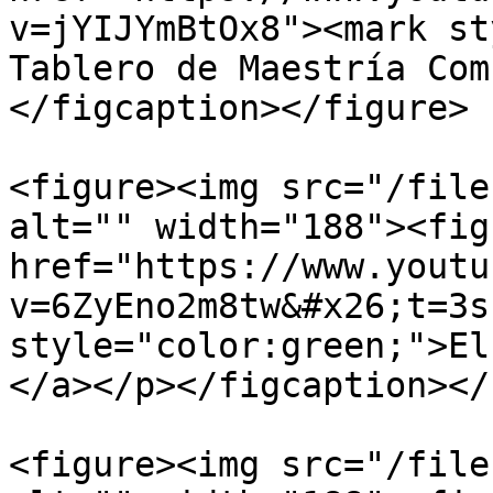
v=jYIJYmBtOx8"><mark st
Tablero de Maestría Com
</figcaption></figure>

<figure><img src="/file
alt="" width="188"><fig
href="https://www.youtu
v=6ZyEno2m8tw&#x26;t=3s
style="color:green;">El
</a></p></figcaption></
<figure><img src="/file