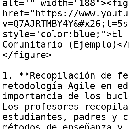
alt="" width="188"><fig
href="https://www.youtu
v=Q7AJRTMBY4Y&#x26;t=5s
style="color:blue;">El 
Comunitario (Ejemplo)</
</figure>

1. **Recopilación de fe
metodología Agile en ed
importancia de los bucl
Los profesores recopila
estudiantes, padres y c
métodos de enseñanza y 